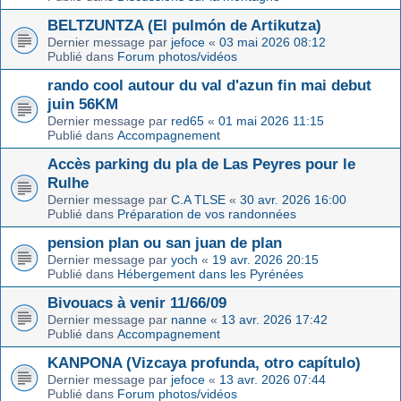
BELTZUNTZA (El pulmón de Artikutza)
Dernier message par
jefoce
«
03 mai 2026 08:12
Publié dans
Forum photos/vidéos
rando cool autour du val d'azun fin mai debut
juin 56KM
Dernier message par
red65
«
01 mai 2026 11:15
Publié dans
Accompagnement
Accès parking du pla de Las Peyres pour le
Rulhe
Dernier message par
C.A TLSE
«
30 avr. 2026 16:00
Publié dans
Préparation de vos randonnées
pension plan ou san juan de plan
Dernier message par
yoch
«
19 avr. 2026 20:15
Publié dans
Hébergement dans les Pyrénées
Bivouacs à venir 11/66/09
Dernier message par
nanne
«
13 avr. 2026 17:42
Publié dans
Accompagnement
KANPONA (Vizcaya profunda, otro capítulo)
Dernier message par
jefoce
«
13 avr. 2026 07:44
Publié dans
Forum photos/vidéos