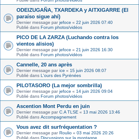
Publié dans
Forum photos/vidéos
ODEIZUGAÑA, TXARDEKA y AITXIGARRE (El
paraíso sigue ahí)
Dernier message par
jefoce
«
22 juin 2026 07:40
Publié dans
Forum photos/vidéos
PICO DE LA ZARZA (Luchando contra los
vientos alisios)
Dernier message par
jefoce
«
21 juin 2026 16:30
Publié dans
Forum photos/vidéos
Cannelle, 20 ans après
Dernier message par
ice
«
15 juin 2026 08:07
Publié dans
L'ours des Pyrénées
PILOTASORO (La mejor sombrilla)
Dernier message par
jefoce
«
14 juin 2026 09:04
Publié dans
Forum photos/vidéos
Ascention Mont Perdu en juin
Dernier message par
C.A TLSE
«
13 mai 2026 13:46
Publié dans
Accompagnement
Vous avez dit surfréquentation ?
Dernier message par
Roulio
«
03 mai 2026 20:26
Publié dans
Discussions sur la montagne