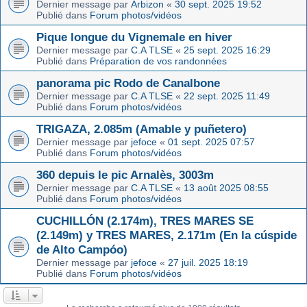
Dernier message par
Arbizon
«
30 sept. 2025 19:52
Publié dans
Forum photos/vidéos
Pique longue du Vignemale en hiver
Dernier message par
C.A TLSE
«
25 sept. 2025 16:29
Publié dans
Préparation de vos randonnées
panorama pic Rodo de Canalbone
Dernier message par
C.A TLSE
«
22 sept. 2025 11:49
Publié dans
Forum photos/vidéos
TRIGAZA, 2.085m (Amable y puñetero)
Dernier message par
jefoce
«
01 sept. 2025 07:57
Publié dans
Forum photos/vidéos
360 depuis le pic Arnalès, 3003m
Dernier message par
C.A TLSE
«
13 août 2025 08:55
Publié dans
Forum photos/vidéos
CUCHILLÓN (2.174m), TRES MARES SE
(2.149m) y TRES MARES, 2.171m (En la cúspide
de Alto Campóo)
Dernier message par
jefoce
«
27 juil. 2025 18:19
Publié dans
Forum photos/vidéos