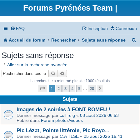
Forums Pyrénées Team |
FAQ
Inscription
Connexion
R
Accueil du forum
Rechercher
Sujets sans réponse
e
Sujets sans réponse
c
Aller sur la recherche avancée
h
Rechercher
Recherche avancée
e
La recherche a retourné plus de 1000 résultats
Page
1
sur
20
r
1
2
3
4
5
20
Suivant
…
c
Sujets
h
Images de 2 soirées à FONT ROMEU !
Dernier message par
coll roig
«
08 août 2026 06:53
e
Publié dans
Forum photos/vidéos
r
Pic Lézat, Pointe littérole, Pic Royo...
Dernier message par
C.A TLSE
«
05 août 2026 16:41