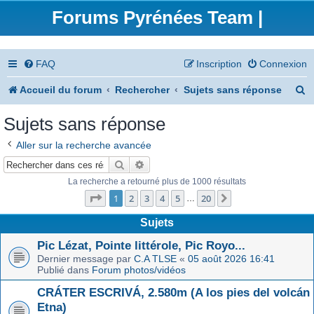
Forums Pyrénées Team |
FAQ
Inscription
Connexion
R
Accueil du forum
Rechercher
Sujets sans réponse
e
Sujets sans réponse
c
Aller sur la recherche avancée
h
Rechercher
Recherche avancée
e
La recherche a retourné plus de 1000 résultats
Page
1
sur
20
r
1
2
3
4
5
20
Suivant
…
c
Sujets
h
Pic Lézat, Pointe littérole, Pic Royo...
Dernier message par
C.A TLSE
«
05 août 2026 16:41
e
Publié dans
Forum photos/vidéos
r
CRÁTER ESCRIVÁ, 2.580m (A los pies del volcán
Etna)