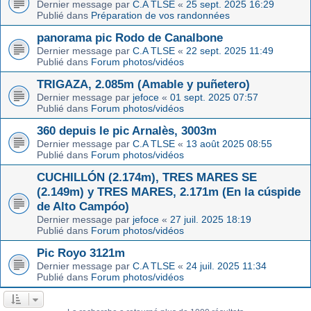
Dernier message par
C.A TLSE
«
25 sept. 2025 16:29
Publié dans
Préparation de vos randonnées
panorama pic Rodo de Canalbone
Dernier message par
C.A TLSE
«
22 sept. 2025 11:49
Publié dans
Forum photos/vidéos
TRIGAZA, 2.085m (Amable y puñetero)
Dernier message par
jefoce
«
01 sept. 2025 07:57
Publié dans
Forum photos/vidéos
360 depuis le pic Arnalès, 3003m
Dernier message par
C.A TLSE
«
13 août 2025 08:55
Publié dans
Forum photos/vidéos
CUCHILLÓN (2.174m), TRES MARES SE
(2.149m) y TRES MARES, 2.171m (En la cúspide
de Alto Campóo)
Dernier message par
jefoce
«
27 juil. 2025 18:19
Publié dans
Forum photos/vidéos
Pic Royo 3121m
Dernier message par
C.A TLSE
«
24 juil. 2025 11:34
Publié dans
Forum photos/vidéos