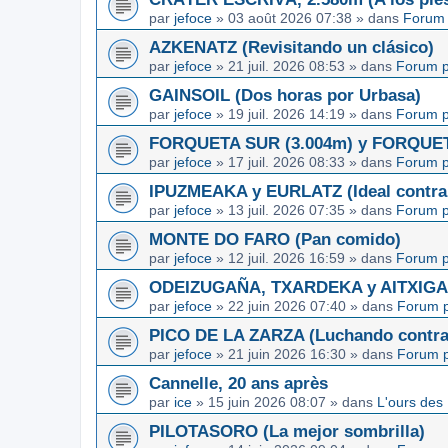
par
jefoce
»
03 août 2026 07:38
» dans
Forum 
AZKENATZ (Revisitando un clásico)
par
jefoce
»
21 juil. 2026 08:53
» dans
Forum p
GAINSOIL (Dos horas por Urbasa)
par
jefoce
»
19 juil. 2026 14:19
» dans
Forum p
FORQUETA SUR (3.004m) y FORQUETA 
par
jefoce
»
17 juil. 2026 08:33
» dans
Forum p
IPUZMEAKA y EURLATZ (Ideal contra 
par
jefoce
»
13 juil. 2026 07:35
» dans
Forum p
MONTE DO FARO (Pan comido)
par
jefoce
»
12 juil. 2026 16:59
» dans
Forum p
ODEIZUGAÑA, TXARDEKA y AITXIGARR
par
jefoce
»
22 juin 2026 07:40
» dans
Forum p
PICO DE LA ZARZA (Luchando contra l
par
jefoce
»
21 juin 2026 16:30
» dans
Forum p
Cannelle, 20 ans après
par
ice
»
15 juin 2026 08:07
» dans
L'ours des
PILOTASORO (La mejor sombrilla)