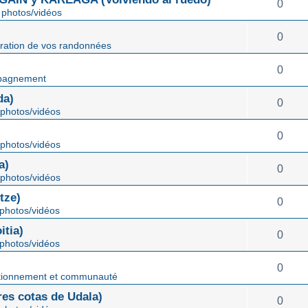
0
photos/vidéos
0
ration de vos randonnées
0
pagnement
da)
0
photos/vidéos
0
photos/vidéos
a)
0
photos/vidéos
tze)
0
photos/vidéos
tia)
0
photos/vidéos
0
tionnement et communauté
s cotas de Udala)
0