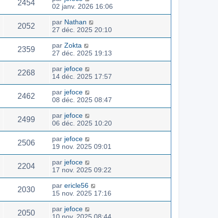
2454
02 janv. 2026 16:06
par
Nathan
2052
27 déc. 2025 20:10
par
Zokta
2359
27 déc. 2025 19:13
par
jefoce
2268
14 déc. 2025 17:57
par
jefoce
2462
08 déc. 2025 08:47
par
jefoce
2499
06 déc. 2025 10:20
par
jefoce
2506
19 nov. 2025 09:01
par
jefoce
2204
17 nov. 2025 09:22
par
ericle56
2030
15 nov. 2025 17:16
par
jefoce
2050
10 nov. 2025 08:44