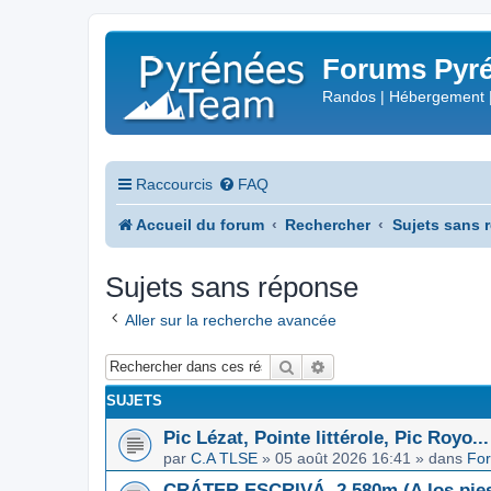
Forums Pyré
Randos | Hébergement 
Raccourcis
FAQ
Accueil du forum
Rechercher
Sujets sans 
Sujets sans réponse
Aller sur la recherche avancée
Rechercher
Recherche avancée
SUJETS
Pic Lézat, Pointe littérole, Pic Royo...
par
C.A TLSE
»
05 août 2026 16:41
» dans
For
CRÁTER ESCRIVÁ, 2.580m (A los pies