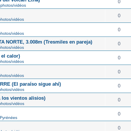
0
photos/vidéos
0
hotos/vidéos
0
hotos/vidéos
NORTE, 3.008m (Tresmiles en pareja)
0
hotos/vidéos
el calor)
0
hotos/vidéos
0
hotos/vidéos
E (El paraíso sigue ahí)
0
hotos/vidéos
os vientos alisios)
0
hotos/vidéos
0
 Pyrénées
0