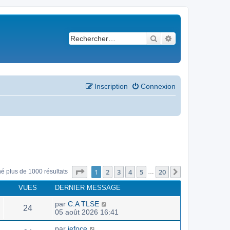
Rechercher
Recherche avancé
Inscription
Connexion
Page
1
sur
20
1
2
3
4
5
20
Suivant
né plus de 1000 résultats
…
VUES
DERNIER MESSAGE
par
C.A TLSE
24
05 août 2026 16:41
par
jefoce