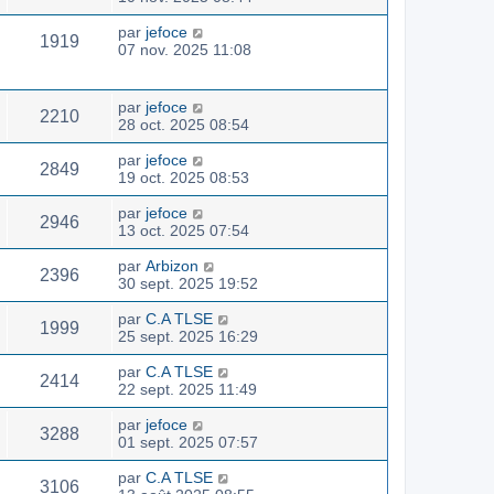
par
jefoce
1919
07 nov. 2025 11:08
par
jefoce
2210
28 oct. 2025 08:54
par
jefoce
2849
19 oct. 2025 08:53
par
jefoce
2946
13 oct. 2025 07:54
par
Arbizon
2396
30 sept. 2025 19:52
par
C.A TLSE
1999
25 sept. 2025 16:29
par
C.A TLSE
2414
22 sept. 2025 11:49
par
jefoce
3288
01 sept. 2025 07:57
par
C.A TLSE
3106