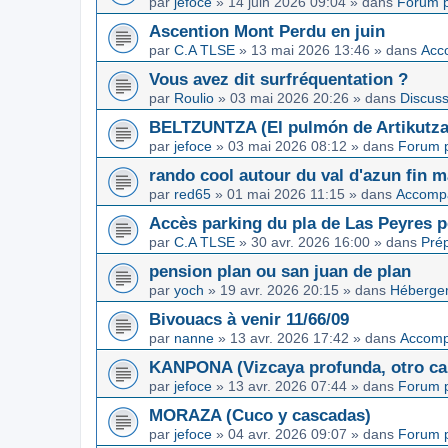
par
jefoce
»
14 juin 2026 09:04
» dans
Forum p
Ascention Mont Perdu en juin
par
C.A TLSE
»
13 mai 2026 13:46
» dans
Acc
Vous avez dit surfréquentation ?
par
Roulio
»
03 mai 2026 20:26
» dans
Discuss
BELTZUNTZA (El pulmón de Artikutza
par
jefoce
»
03 mai 2026 08:12
» dans
Forum p
rando cool autour du val d'azun fin 
par
red65
»
01 mai 2026 11:15
» dans
Accomp
Accès parking du pla de Las Peyres p
par
C.A TLSE
»
30 avr. 2026 16:00
» dans
Pré
pension plan ou san juan de plan
par
yoch
»
19 avr. 2026 20:15
» dans
Hébergem
Bivouacs à venir 11/66/09
par
nanne
»
13 avr. 2026 17:42
» dans
Accom
KANPONA (Vizcaya profunda, otro cap
par
jefoce
»
13 avr. 2026 07:44
» dans
Forum p
MORAZA (Cuco y cascadas)
par
jefoce
»
04 avr. 2026 09:07
» dans
Forum p