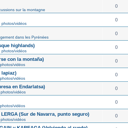
0
cussions sur la montagne
0
 photos/vidéos
0
gement dans les Pyrénées
ue highlands)
0
 photos/vidéos
rse con la montaña)
0
photos/vidéos
lapiaz)
0
photos/vidéos
sa en Endarlatsa)
0
photos/vidéos
0
photos/vidéos
ERGA (Sur de Navarra, punto seguro)
0
photos/vidéos
IN y KAREAGA (Volviendo al ruedo)