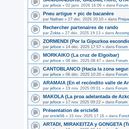
par
jefoce
»
02 janv. 2026 16:06
» dans
Forum 
Pneu artigue + pic de bacanère
par
Nathan
»
27 déc. 2025 20:10
» dans
Prépa
Rechercher partenaires de rando
par
Zokta
»
27 déc. 2025 19:13
» dans
Accom
ZORMENDI (Por la Gipuzkoa escondi
par
jefoce
»
14 déc. 2025 17:57
» dans
Forum 
MORKAIKO (La cruz de Elgoibar)
par
jefoce
»
08 déc. 2025 08:47
» dans
Forum 
CANTOBLANCO (Hacia la zona segur
par
jefoce
»
06 déc. 2025 10:20
» dans
Forum 
ARAMAIA (En el recóndito valle de Ar
par
jefoce
»
19 nov. 2025 09:01
» dans
Forum 
MAKOLA (La proa adelantada de Azkoi
par
jefoce
»
17 nov. 2025 09:22
» dans
Forum 
Présentation de ericle56
par
ericle56
»
15 nov. 2025 17:16
» dans
Fonc
ARTADI, MIRAKEITZA y GONGETA (Tre