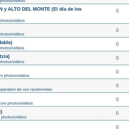
photos/vidéos
 ALTO DEL MONTE (El día de los
0
photos/vidéos
0
hotos/vidéos
able)
0
hotos/vidéos
zia)
0
hotos/vidéos
0
m photos/vidéos
0
éparation de vos randonnées
0
rum photos/vidéos
)
0
 photos/vidéos
0