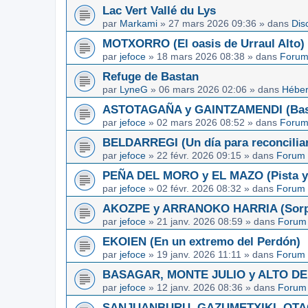
Lac Vert Vallé du Lys
par
Markami
»
27 mars 2026 09:36
» dans
Dis
MOTXORRO (El oasis de Urraul Alto)
par
jefoce
»
18 mars 2026 08:38
» dans
Forum
Refuge de Bastan
par
LyneG
»
06 mars 2026 02:06
» dans
Héber
ASTOTAGAÑA y GAINTZAMENDI (Basq
par
jefoce
»
02 mars 2026 08:52
» dans
Forum
BELDARREGI (Un día para reconcilia
par
jefoce
»
22 févr. 2026 09:15
» dans
Forum 
PEÑA DEL MORO y EL MAZO (Pista y 
par
jefoce
»
02 févr. 2026 08:32
» dans
Forum 
AKOZPE y ARRANOKO HARRIA (Sorpre
par
jefoce
»
21 janv. 2026 08:59
» dans
Forum 
EKOIEN (En un extremo del Perdón)
par
jefoce
»
19 janv. 2026 11:11
» dans
Forum 
BASAGAR, MONTE JULIO y ALTO DE L
par
jefoce
»
12 janv. 2026 08:36
» dans
Forum 
SANJUANBURU, GAZUMETXIKI, OTAGA