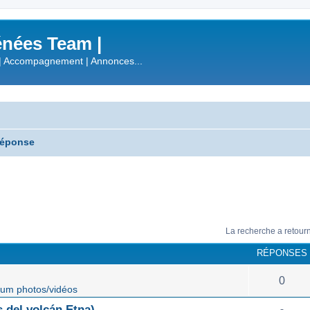
nées Team |
| Accompagnement | Annonces...
réponse
La recherche a retour
RÉPONSES
0
um photos/vidéos
 del volcán Etna)