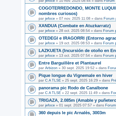
par
jefoce
»
10 nov. 2025 08:44
» dans
Forum 
COGOTERREDONDO, MONTE LUQUIN y
nombres curiosos)
par
jefoce
»
07 nov. 2025 11:08
» dans
Forum 
XANDUA (Combate en Atuzkarratz)
par
jefoce
»
28 oct. 2025 08:54
» dans
Forum p
OTEDEGI e IRAGORRI (Entorno agrad
par
jefoce
»
19 oct. 2025 08:53
» dans
Forum p
LAZKUETA (Incursión de otoño en Ent
par
jefoce
»
13 oct. 2025 07:54
» dans
Forum p
Entre Barguillère et Plantaurel
par
Arbizon
»
30 sept. 2025 19:52
» dans
Foru
Pique longue du Vignemale en hiver
par
C.A TLSE
»
25 sept. 2025 16:29
» dans
Pr
panorama pic Rodo de Canalbone
par
C.A TLSE
»
22 sept. 2025 11:49
» dans
Fo
TRIGAZA, 2.085m (Amable y puñetero
par
jefoce
»
01 sept. 2025 07:57
» dans
Forum
360 depuis le pic Arnalès, 3003m