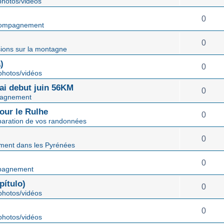
hotos/vidéos
0
ompagnement
0
ions sur la montagne
)
0
hotos/vidéos
mai debut juin 56KM
0
agnement
our le Rulhe
0
paration de vos randonnées
0
ent dans les Pyrénées
0
pagnement
ítulo)
0
hotos/vidéos
0
hotos/vidéos