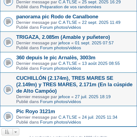
Dernier message par
C.A TLSE
«
25 sept. 2025 16:29
Publié dans
Préparation de vos randonnées
panorama pic Rodo de Canalbone
Dernier message par
C.A TLSE
«
22 sept. 2025 11:49
Publié dans
Forum photos/vidéos
TRIGAZA, 2.085m (Amable y puñetero)
Dernier message par
jefoce
«
01 sept. 2025 07:57
Publié dans
Forum photos/vidéos
360 depuis le pic Arnalès, 3003m
Dernier message par
C.A TLSE
«
13 août 2025 08:55
Publié dans
Forum photos/vidéos
CUCHILLÓN (2.174m), TRES MARES SE
(2.149m) y TRES MARES, 2.171m (En la cúspide
de Alto Campóo)
Dernier message par
jefoce
«
27 juil. 2025 18:19
Publié dans
Forum photos/vidéos
Pic Royo 3121m
Dernier message par
C.A TLSE
«
24 juil. 2025 11:34
Publié dans
Forum photos/vidéos