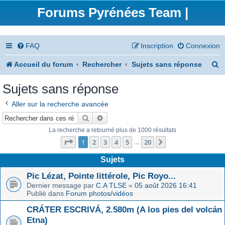
Forums Pyrénées Team |
FAQ
Inscription
Connexion
R
Accueil du forum
Rechercher
Sujets sans réponse
e
Sujets sans réponse
c
Aller sur la recherche avancée
h
Rechercher
Recherche avancée
e
La recherche a retourné plus de 1000 résultats
Page
1
sur
20
r
1
2
3
4
5
20
Suivant
…
c
Sujets
h
Pic Lézat, Pointe littérole, Pic Royo...
Dernier message par
C.A TLSE
«
05 août 2026 16:41
e
Publié dans
Forum photos/vidéos
r
CRÁTER ESCRIVÁ, 2.580m (A los pies del volcán
Etna)