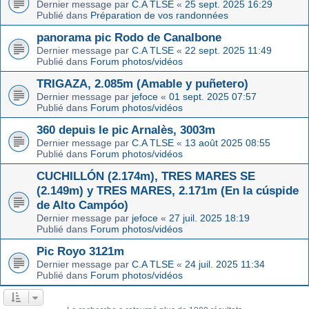
Dernier message par
C.A TLSE
«
25 sept. 2025 16:29
Publié dans
Préparation de vos randonnées
panorama pic Rodo de Canalbone
Dernier message par
C.A TLSE
«
22 sept. 2025 11:49
Publié dans
Forum photos/vidéos
TRIGAZA, 2.085m (Amable y puñetero)
Dernier message par
jefoce
«
01 sept. 2025 07:57
Publié dans
Forum photos/vidéos
360 depuis le pic Arnalès, 3003m
Dernier message par
C.A TLSE
«
13 août 2025 08:55
Publié dans
Forum photos/vidéos
CUCHILLÓN (2.174m), TRES MARES SE
(2.149m) y TRES MARES, 2.171m (En la cúspide
de Alto Campóo)
Dernier message par
jefoce
«
27 juil. 2025 18:19
Publié dans
Forum photos/vidéos
Pic Royo 3121m
Dernier message par
C.A TLSE
«
24 juil. 2025 11:34
Publié dans
Forum photos/vidéos