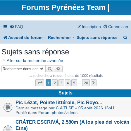
Forums Pyrénées Team |
FAQ
Inscription
Connexion
R
Accueil du forum
Rechercher
Sujets sans réponse
e
Sujets sans réponse
c
Aller sur la recherche avancée
h
Rechercher
Recherche avancée
e
La recherche a retourné plus de 1000 résultats
Page
1
sur
20
r
1
2
3
4
5
20
Suivant
…
c
Sujets
h
Pic Lézat, Pointe littérole, Pic Royo...
Dernier message par
C.A TLSE
«
05 août 2026 16:41
e
Publié dans
Forum photos/vidéos
r
CRÁTER ESCRIVÁ, 2.580m (A los pies del volcán
Etna)