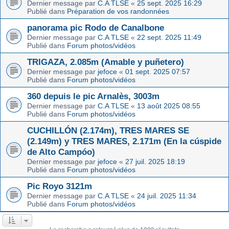
Dernier message par
C.A TLSE
«
25 sept. 2025 16:29
Publié dans
Préparation de vos randonnées
panorama pic Rodo de Canalbone
Dernier message par
C.A TLSE
«
22 sept. 2025 11:49
Publié dans
Forum photos/vidéos
TRIGAZA, 2.085m (Amable y puñetero)
Dernier message par
jefoce
«
01 sept. 2025 07:57
Publié dans
Forum photos/vidéos
360 depuis le pic Arnalès, 3003m
Dernier message par
C.A TLSE
«
13 août 2025 08:55
Publié dans
Forum photos/vidéos
CUCHILLÓN (2.174m), TRES MARES SE
(2.149m) y TRES MARES, 2.171m (En la cúspide
de Alto Campóo)
Dernier message par
jefoce
«
27 juil. 2025 18:19
Publié dans
Forum photos/vidéos
Pic Royo 3121m
Dernier message par
C.A TLSE
«
24 juil. 2025 11:34
Publié dans
Forum photos/vidéos