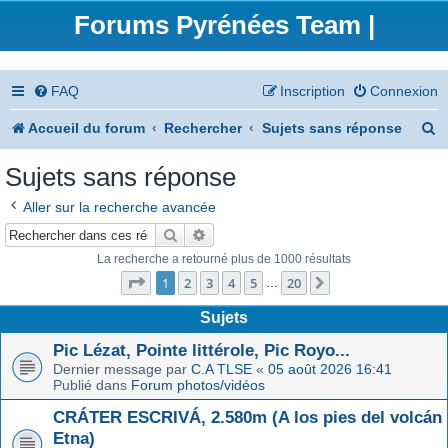
Forums Pyrénées Team |
FAQ
Inscription
Connexion
R
Accueil du forum
Rechercher
Sujets sans réponse
e
Sujets sans réponse
c
Aller sur la recherche avancée
h
Rechercher
Recherche avancée
e
La recherche a retourné plus de 1000 résultats
Page
1
sur
20
r
1
2
3
4
5
20
Suivant
…
c
Sujets
h
Pic Lézat, Pointe littérole, Pic Royo...
Dernier message par
C.A TLSE
«
05 août 2026 16:41
e
Publié dans
Forum photos/vidéos
r
CRÁTER ESCRIVÁ, 2.580m (A los pies del volcán
Etna)