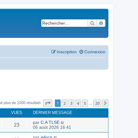
Rechercher
Recherche avancé
Inscription
Connexion
Page
1
sur
20
1
2
3
4
5
20
Suivant
né plus de 1000 résultats
…
VUES
DERNIER MESSAGE
par
C.A TLSE
23
05 août 2026 16:41
par
jefoce