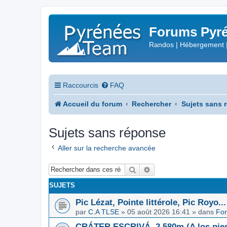
Forums Pyré
Randos | Hébergement 
Raccourcis
FAQ
Accueil du forum
Rechercher
Sujets sans 
Sujets sans réponse
Aller sur la recherche avancée
Rechercher
Recherche avancée
SUJETS
Pic Lézat, Pointe littérole, Pic Royo...
par
C.A TLSE
»
05 août 2026 16:41
» dans
For
CRÁTER ESCRIVÁ, 2.580m (A los pies