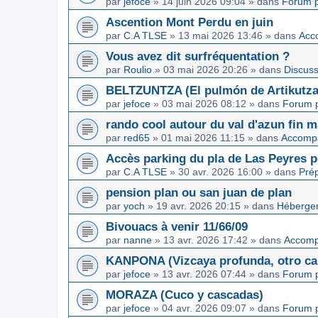
par
jefoce
»
14 juin 2026 09:04
» dans
Forum p
Ascention Mont Perdu en juin
par
C.A TLSE
»
13 mai 2026 13:46
» dans
Acc
Vous avez dit surfréquentation ?
par
Roulio
»
03 mai 2026 20:26
» dans
Discuss
BELTZUNTZA (El pulmón de Artikutza
par
jefoce
»
03 mai 2026 08:12
» dans
Forum p
rando cool autour du val d'azun fin 
par
red65
»
01 mai 2026 11:15
» dans
Accomp
Accès parking du pla de Las Peyres p
par
C.A TLSE
»
30 avr. 2026 16:00
» dans
Pré
pension plan ou san juan de plan
par
yoch
»
19 avr. 2026 20:15
» dans
Hébergem
Bivouacs à venir 11/66/09
par
nanne
»
13 avr. 2026 17:42
» dans
Accom
KANPONA (Vizcaya profunda, otro cap
par
jefoce
»
13 avr. 2026 07:44
» dans
Forum p
MORAZA (Cuco y cascadas)
par
jefoce
»
04 avr. 2026 09:07
» dans
Forum p