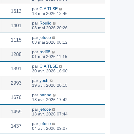
par
C.A TLSE
1613
13 mai 2026 13:46
par
Roulio
1401
03 mai 2026 20:26
par
jefoce
1115
03 mai 2026 08:12
par
red65
1288
01 mai 2026 11:15
par
C.A TLSE
1391
30 avr. 2026 16:00
par
yoch
2993
19 avr. 2026 20:15
par
nanne
1676
13 avr. 2026 17:42
par
jefoce
1459
13 avr. 2026 07:44
par
jefoce
1437
04 avr. 2026 09:07