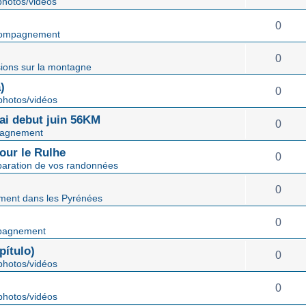
hotos/vidéos
0
ompagnement
0
ions sur la montagne
)
0
hotos/vidéos
mai debut juin 56KM
0
agnement
our le Rulhe
0
paration de vos randonnées
0
ent dans les Pyrénées
0
pagnement
ítulo)
0
hotos/vidéos
0
hotos/vidéos