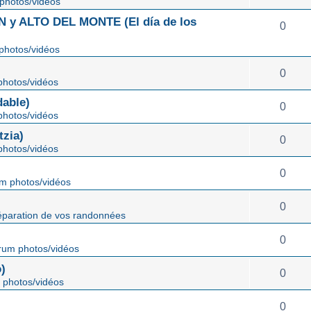
photos/vidéos
 ALTO DEL MONTE (El día de los
0
photos/vidéos
0
hotos/vidéos
able)
0
hotos/vidéos
zia)
0
hotos/vidéos
0
m photos/vidéos
0
éparation de vos randonnées
0
rum photos/vidéos
)
0
 photos/vidéos
0