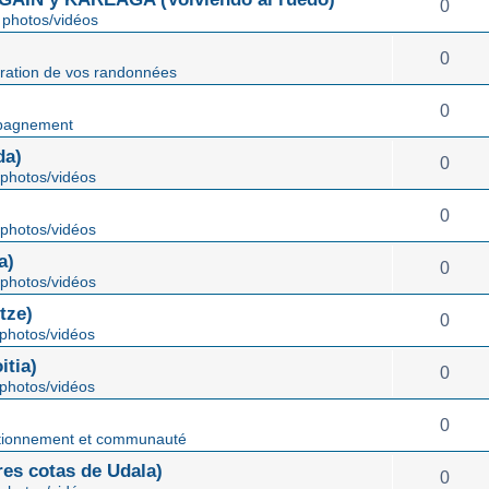
0
photos/vidéos
0
ration de vos randonnées
0
pagnement
da)
0
photos/vidéos
0
photos/vidéos
a)
0
photos/vidéos
tze)
0
photos/vidéos
tia)
0
photos/vidéos
0
tionnement et communauté
s cotas de Udala)
0