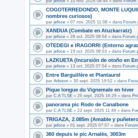
par
jefoce
»
10 nov. 2025 08:44
» dans
Forum 
COGOTERREDONDO, MONTE LUQUIN y
nombres curiosos)
par
jefoce
»
07 nov. 2025 11:08
» dans
Forum 
XANDUA (Combate en Atuzkarratz)
par
jefoce
»
28 oct. 2025 08:54
» dans
Forum p
OTEDEGI e IRAGORRI (Entorno agrad
par
jefoce
»
19 oct. 2025 08:53
» dans
Forum p
LAZKUETA (Incursión de otoño en Ent
par
jefoce
»
13 oct. 2025 07:54
» dans
Forum p
Entre Barguillère et Plantaurel
par
Arbizon
»
30 sept. 2025 19:52
» dans
Foru
Pique longue du Vignemale en hiver
par
C.A TLSE
»
25 sept. 2025 16:29
» dans
Pr
panorama pic Rodo de Canalbone
par
C.A TLSE
»
22 sept. 2025 11:49
» dans
Fo
TRIGAZA, 2.085m (Amable y puñetero
par
jefoce
»
01 sept. 2025 07:57
» dans
Forum
360 depuis le pic Arnalès, 3003m