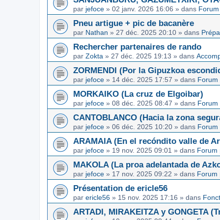
par
jefoce
»
02 janv. 2026 16:06
» dans
Forum 
Pneu artigue + pic de bacanère
par
Nathan
»
27 déc. 2025 20:10
» dans
Prépa
Rechercher partenaires de rando
par
Zokta
»
27 déc. 2025 19:13
» dans
Accom
ZORMENDI (Por la Gipuzkoa escondi
par
jefoce
»
14 déc. 2025 17:57
» dans
Forum 
MORKAIKO (La cruz de Elgoibar)
par
jefoce
»
08 déc. 2025 08:47
» dans
Forum 
CANTOBLANCO (Hacia la zona segur
par
jefoce
»
06 déc. 2025 10:20
» dans
Forum 
ARAMAIA (En el recóndito valle de Ar
par
jefoce
»
19 nov. 2025 09:01
» dans
Forum 
MAKOLA (La proa adelantada de Azkoi
par
jefoce
»
17 nov. 2025 09:22
» dans
Forum 
Présentation de ericle56
par
ericle56
»
15 nov. 2025 17:16
» dans
Fonc
ARTADI, MIRAKEITZA y GONGETA (Tre