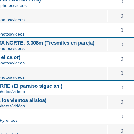
0
photos/vidéos
0
hotos/vidéos
0
hotos/vidéos
NORTE, 3.008m (Tresmiles en pareja)
0
hotos/vidéos
el calor)
0
hotos/vidéos
0
hotos/vidéos
E (El paraíso sigue ahí)
0
hotos/vidéos
os vientos alisios)
0
hotos/vidéos
0
 Pyrénées
0