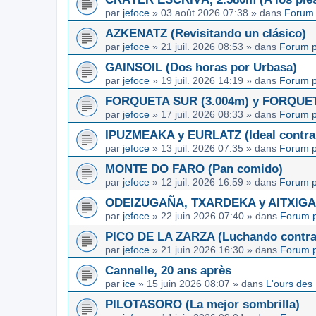
par
jefoce
»
03 août 2026 07:38
» dans
Forum 
AZKENATZ (Revisitando un clásico)
par
jefoce
»
21 juil. 2026 08:53
» dans
Forum p
GAINSOIL (Dos horas por Urbasa)
par
jefoce
»
19 juil. 2026 14:19
» dans
Forum p
FORQUETA SUR (3.004m) y FORQUETA 
par
jefoce
»
17 juil. 2026 08:33
» dans
Forum p
IPUZMEAKA y EURLATZ (Ideal contra 
par
jefoce
»
13 juil. 2026 07:35
» dans
Forum p
MONTE DO FARO (Pan comido)
par
jefoce
»
12 juil. 2026 16:59
» dans
Forum p
ODEIZUGAÑA, TXARDEKA y AITXIGARR
par
jefoce
»
22 juin 2026 07:40
» dans
Forum p
PICO DE LA ZARZA (Luchando contra l
par
jefoce
»
21 juin 2026 16:30
» dans
Forum p
Cannelle, 20 ans après
par
ice
»
15 juin 2026 08:07
» dans
L'ours des
PILOTASORO (La mejor sombrilla)