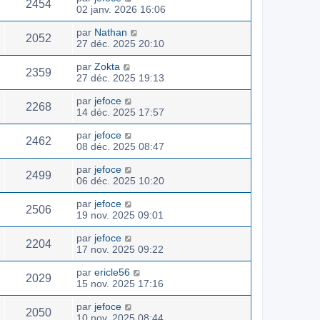
2454
02 janv. 2026 16:06
par
Nathan
2052
27 déc. 2025 20:10
par
Zokta
2359
27 déc. 2025 19:13
par
jefoce
2268
14 déc. 2025 17:57
par
jefoce
2462
08 déc. 2025 08:47
par
jefoce
2499
06 déc. 2025 10:20
par
jefoce
2506
19 nov. 2025 09:01
par
jefoce
2204
17 nov. 2025 09:22
par
ericle56
2029
15 nov. 2025 17:16
par
jefoce
2050
10 nov. 2025 08:44