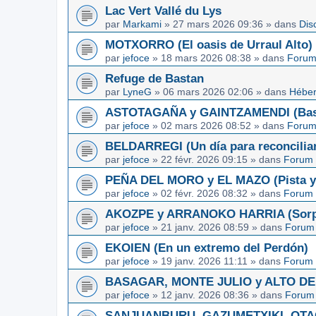
Lac Vert Vallé du Lys
par
Markami
»
27 mars 2026 09:36
» dans
Dis
MOTXORRO (El oasis de Urraul Alto)
par
jefoce
»
18 mars 2026 08:38
» dans
Forum
Refuge de Bastan
par
LyneG
»
06 mars 2026 02:06
» dans
Héber
ASTOTAGAÑA y GAINTZAMENDI (Basq
par
jefoce
»
02 mars 2026 08:52
» dans
Forum
BELDARREGI (Un día para reconcilia
par
jefoce
»
22 févr. 2026 09:15
» dans
Forum 
PEÑA DEL MORO y EL MAZO (Pista y 
par
jefoce
»
02 févr. 2026 08:32
» dans
Forum 
AKOZPE y ARRANOKO HARRIA (Sorpre
par
jefoce
»
21 janv. 2026 08:59
» dans
Forum 
EKOIEN (En un extremo del Perdón)
par
jefoce
»
19 janv. 2026 11:11
» dans
Forum 
BASAGAR, MONTE JULIO y ALTO DE L
par
jefoce
»
12 janv. 2026 08:36
» dans
Forum 
SANJUANBURU, GAZUMETXIKI, OTAGA