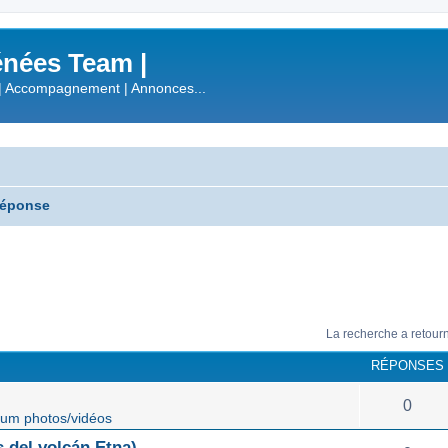
nées Team |
| Accompagnement | Annonces...
réponse
La recherche a retour
RÉPONSES
0
um photos/vidéos
 del volcán Etna)