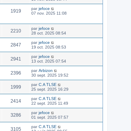
par
jefoce
1919
07 nov. 2025 11:08
par
jefoce
2210
28 oct. 2025 08:54
par
jefoce
2847
19 oct. 2025 08:53
par
jefoce
2941
13 oct. 2025 07:54
par
Arbizon
2396
30 sept. 2025 19:52
par
C.A TLSE
1999
25 sept. 2025 16:29
par
C.A TLSE
2414
22 sept. 2025 11:49
par
jefoce
3286
01 sept. 2025 07:57
par
C.A TLSE
3105