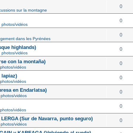
0
cussions sur la montagne
0
 photos/vidéos
0
gement dans les Pyrénées
ue highlands)
0
 photos/vidéos
rse con la montaña)
0
photos/vidéos
lapiaz)
0
photos/vidéos
sa en Endarlatsa)
0
photos/vidéos
0
photos/vidéos
ERGA (Sur de Navarra, punto seguro)
0
photos/vidéos
IN y KAREAGA (Volviendo al ruedo)