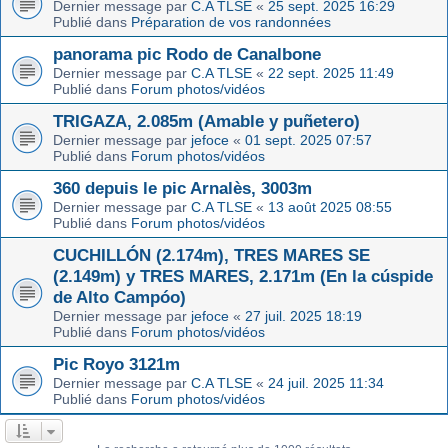
Dernier message par
C.A TLSE
«
25 sept. 2025 16:29
Publié dans
Préparation de vos randonnées
panorama pic Rodo de Canalbone
Dernier message par
C.A TLSE
«
22 sept. 2025 11:49
Publié dans
Forum photos/vidéos
TRIGAZA, 2.085m (Amable y puñetero)
Dernier message par
jefoce
«
01 sept. 2025 07:57
Publié dans
Forum photos/vidéos
360 depuis le pic Arnalès, 3003m
Dernier message par
C.A TLSE
«
13 août 2025 08:55
Publié dans
Forum photos/vidéos
CUCHILLÓN (2.174m), TRES MARES SE
(2.149m) y TRES MARES, 2.171m (En la cúspide
de Alto Campóo)
Dernier message par
jefoce
«
27 juil. 2025 18:19
Publié dans
Forum photos/vidéos
Pic Royo 3121m
Dernier message par
C.A TLSE
«
24 juil. 2025 11:34
Publié dans
Forum photos/vidéos