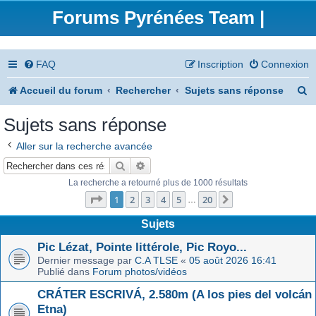
Forums Pyrénées Team |
FAQ
Inscription
Connexion
R
Accueil du forum
Rechercher
Sujets sans réponse
e
Sujets sans réponse
c
Aller sur la recherche avancée
h
Rechercher
Recherche avancée
e
La recherche a retourné plus de 1000 résultats
Page
1
sur
20
r
1
2
3
4
5
20
Suivant
…
c
Sujets
h
Pic Lézat, Pointe littérole, Pic Royo...
Dernier message par
C.A TLSE
«
05 août 2026 16:41
e
Publié dans
Forum photos/vidéos
r
CRÁTER ESCRIVÁ, 2.580m (A los pies del volcán
Etna)