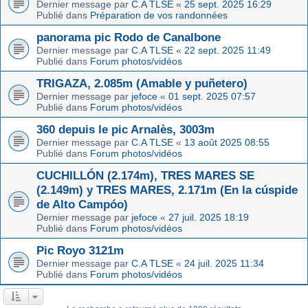
Dernier message par
C.A TLSE
«
25 sept. 2025 16:29
Publié dans
Préparation de vos randonnées
panorama pic Rodo de Canalbone
Dernier message par
C.A TLSE
«
22 sept. 2025 11:49
Publié dans
Forum photos/vidéos
TRIGAZA, 2.085m (Amable y puñetero)
Dernier message par
jefoce
«
01 sept. 2025 07:57
Publié dans
Forum photos/vidéos
360 depuis le pic Arnalès, 3003m
Dernier message par
C.A TLSE
«
13 août 2025 08:55
Publié dans
Forum photos/vidéos
CUCHILLÓN (2.174m), TRES MARES SE
(2.149m) y TRES MARES, 2.171m (En la cúspide
de Alto Campóo)
Dernier message par
jefoce
«
27 juil. 2025 18:19
Publié dans
Forum photos/vidéos
Pic Royo 3121m
Dernier message par
C.A TLSE
«
24 juil. 2025 11:34
Publié dans
Forum photos/vidéos