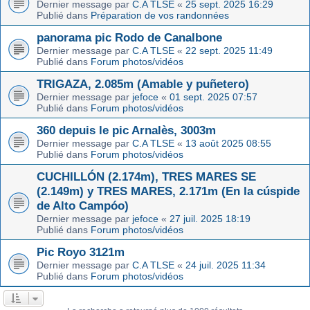
Dernier message par
C.A TLSE
«
25 sept. 2025 16:29
Publié dans
Préparation de vos randonnées
panorama pic Rodo de Canalbone
Dernier message par
C.A TLSE
«
22 sept. 2025 11:49
Publié dans
Forum photos/vidéos
TRIGAZA, 2.085m (Amable y puñetero)
Dernier message par
jefoce
«
01 sept. 2025 07:57
Publié dans
Forum photos/vidéos
360 depuis le pic Arnalès, 3003m
Dernier message par
C.A TLSE
«
13 août 2025 08:55
Publié dans
Forum photos/vidéos
CUCHILLÓN (2.174m), TRES MARES SE
(2.149m) y TRES MARES, 2.171m (En la cúspide
de Alto Campóo)
Dernier message par
jefoce
«
27 juil. 2025 18:19
Publié dans
Forum photos/vidéos
Pic Royo 3121m
Dernier message par
C.A TLSE
«
24 juil. 2025 11:34
Publié dans
Forum photos/vidéos