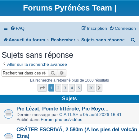
Forums Pyrénées Team |
FAQ
Inscription
Connexion
R
Accueil du forum
Rechercher
Sujets sans réponse
e
Sujets sans réponse
c
Aller sur la recherche avancée
h
Rechercher
Recherche avancée
e
La recherche a retourné plus de 1000 résultats
Page
1
sur
20
r
1
2
3
4
5
20
Suivant
…
c
Sujets
h
Pic Lézat, Pointe littérole, Pic Royo...
Dernier message par
C.A TLSE
«
05 août 2026 16:41
e
Publié dans
Forum photos/vidéos
r
CRÁTER ESCRIVÁ, 2.580m (A los pies del volcán
Etna)