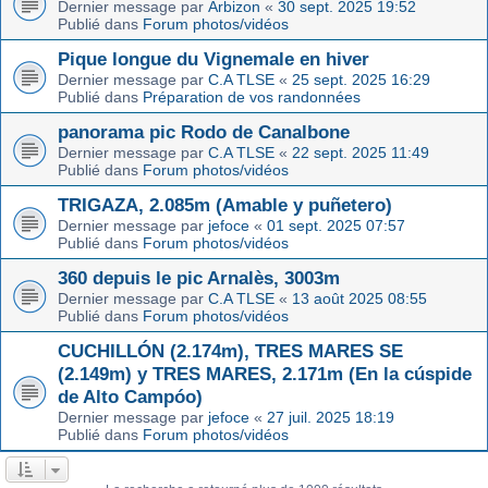
Dernier message par
Arbizon
«
30 sept. 2025 19:52
Publié dans
Forum photos/vidéos
Pique longue du Vignemale en hiver
Dernier message par
C.A TLSE
«
25 sept. 2025 16:29
Publié dans
Préparation de vos randonnées
panorama pic Rodo de Canalbone
Dernier message par
C.A TLSE
«
22 sept. 2025 11:49
Publié dans
Forum photos/vidéos
TRIGAZA, 2.085m (Amable y puñetero)
Dernier message par
jefoce
«
01 sept. 2025 07:57
Publié dans
Forum photos/vidéos
360 depuis le pic Arnalès, 3003m
Dernier message par
C.A TLSE
«
13 août 2025 08:55
Publié dans
Forum photos/vidéos
CUCHILLÓN (2.174m), TRES MARES SE
(2.149m) y TRES MARES, 2.171m (En la cúspide
de Alto Campóo)
Dernier message par
jefoce
«
27 juil. 2025 18:19
Publié dans
Forum photos/vidéos