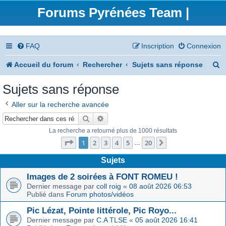
Forums Pyrénées Team |
FAQ
Inscription
Connexion
R
Accueil du forum
Rechercher
Sujets sans réponse
e
Sujets sans réponse
c
Aller sur la recherche avancée
h
Rechercher
Recherche avancée
e
La recherche a retourné plus de 1000 résultats
Page
1
sur
20
r
1
2
3
4
5
20
Suivant
…
c
Sujets
h
Images de 2 soirées à FONT ROMEU !
Dernier message par
coll roig
«
08 août 2026 06:53
e
Publié dans
Forum photos/vidéos
r
Pic Lézat, Pointe littérole, Pic Royo...
Dernier message par
C.A TLSE
«
05 août 2026 16:41