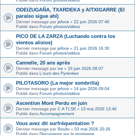
Publié dans
Forum photos/vidéos
ODEIZUGAÑA, TXARDEKA y AITXIGARRE (El
paraíso sigue ahí)
Dernier message par
jefoce
«
22 juin 2026 07:40
Publié dans
Forum photos/vidéos
PICO DE LA ZARZA (Luchando contra los
vientos alisios)
Dernier message par
jefoce
«
21 juin 2026 16:30
Publié dans
Forum photos/vidéos
Cannelle, 20 ans après
Dernier message par
ice
«
15 juin 2026 08:07
Publié dans
L'ours des Pyrénées
PILOTASORO (La mejor sombrilla)
Dernier message par
jefoce
«
14 juin 2026 09:04
Publié dans
Forum photos/vidéos
Ascention Mont Perdu en juin
Dernier message par
C.A TLSE
«
13 mai 2026 13:46
Publié dans
Accompagnement
Vous avez dit surfréquentation ?
Dernier message par
Roulio
«
03 mai 2026 20:26
Publié dans
Discussions sur la montagne