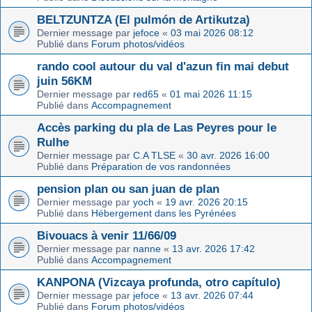
BELTZUNTZA (El pulmón de Artikutza)
Dernier message par
jefoce
«
03 mai 2026 08:12
Publié dans
Forum photos/vidéos
rando cool autour du val d'azun fin mai debut
juin 56KM
Dernier message par
red65
«
01 mai 2026 11:15
Publié dans
Accompagnement
Accès parking du pla de Las Peyres pour le
Rulhe
Dernier message par
C.A TLSE
«
30 avr. 2026 16:00
Publié dans
Préparation de vos randonnées
pension plan ou san juan de plan
Dernier message par
yoch
«
19 avr. 2026 20:15
Publié dans
Hébergement dans les Pyrénées
Bivouacs à venir 11/66/09
Dernier message par
nanne
«
13 avr. 2026 17:42
Publié dans
Accompagnement
KANPONA (Vizcaya profunda, otro capítulo)
Dernier message par
jefoce
«
13 avr. 2026 07:44
Publié dans
Forum photos/vidéos