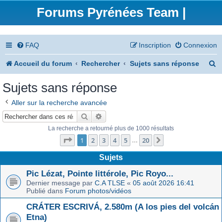
Forums Pyrénées Team |
FAQ
Inscription
Connexion
R
Accueil du forum
Rechercher
Sujets sans réponse
e
Sujets sans réponse
c
Aller sur la recherche avancée
h
Rechercher
Recherche avancée
e
La recherche a retourné plus de 1000 résultats
Page
1
sur
20
r
1
2
3
4
5
20
Suivant
…
c
Sujets
h
Pic Lézat, Pointe littérole, Pic Royo...
Dernier message par
C.A TLSE
«
05 août 2026 16:41
e
Publié dans
Forum photos/vidéos
r
CRÁTER ESCRIVÁ, 2.580m (A los pies del volcán
Etna)