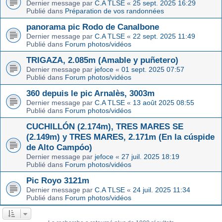
Dernier message par
C.A TLSE
«
25 sept. 2025 16:29
Publié dans
Préparation de vos randonnées
panorama pic Rodo de Canalbone
Dernier message par
C.A TLSE
«
22 sept. 2025 11:49
Publié dans
Forum photos/vidéos
TRIGAZA, 2.085m (Amable y puñetero)
Dernier message par
jefoce
«
01 sept. 2025 07:57
Publié dans
Forum photos/vidéos
360 depuis le pic Arnalès, 3003m
Dernier message par
C.A TLSE
«
13 août 2025 08:55
Publié dans
Forum photos/vidéos
CUCHILLÓN (2.174m), TRES MARES SE
(2.149m) y TRES MARES, 2.171m (En la cúspide
de Alto Campóo)
Dernier message par
jefoce
«
27 juil. 2025 18:19
Publié dans
Forum photos/vidéos
Pic Royo 3121m
Dernier message par
C.A TLSE
«
24 juil. 2025 11:34
Publié dans
Forum photos/vidéos