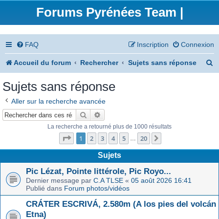
Forums Pyrénées Team |
FAQ
Inscription
Connexion
R
Accueil du forum
Rechercher
Sujets sans réponse
e
Sujets sans réponse
c
Aller sur la recherche avancée
h
Rechercher
Recherche avancée
e
La recherche a retourné plus de 1000 résultats
Page
1
sur
20
r
1
2
3
4
5
20
Suivant
…
c
Sujets
h
Pic Lézat, Pointe littérole, Pic Royo...
Dernier message par
C.A TLSE
«
05 août 2026 16:41
e
Publié dans
Forum photos/vidéos
r
CRÁTER ESCRIVÁ, 2.580m (A los pies del volcán
Etna)