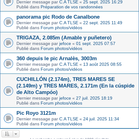
Dernier message par
C.A TLSE
«
25 sept. 2025 16:29
Publié dans
Préparation de vos randonnées
panorama pic Rodo de Canalbone
Dernier message par
C.A TLSE
«
22 sept. 2025 11:49
Publié dans
Forum photos/vidéos
TRIGAZA, 2.085m (Amable y puñetero)
Dernier message par
jefoce
«
01 sept. 2025 07:57
Publié dans
Forum photos/vidéos
360 depuis le pic Arnalès, 3003m
Dernier message par
C.A TLSE
«
13 août 2025 08:55
Publié dans
Forum photos/vidéos
CUCHILLÓN (2.174m), TRES MARES SE
(2.149m) y TRES MARES, 2.171m (En la cúspide
de Alto Campóo)
Dernier message par
jefoce
«
27 juil. 2025 18:19
Publié dans
Forum photos/vidéos
Pic Royo 3121m
Dernier message par
C.A TLSE
«
24 juil. 2025 11:34
Publié dans
Forum photos/vidéos