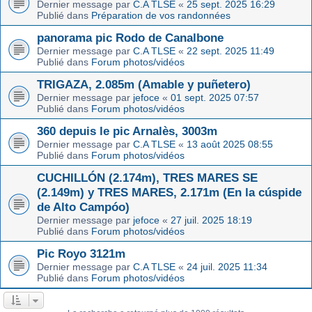
Dernier message par
C.A TLSE
«
25 sept. 2025 16:29
Publié dans
Préparation de vos randonnées
panorama pic Rodo de Canalbone
Dernier message par
C.A TLSE
«
22 sept. 2025 11:49
Publié dans
Forum photos/vidéos
TRIGAZA, 2.085m (Amable y puñetero)
Dernier message par
jefoce
«
01 sept. 2025 07:57
Publié dans
Forum photos/vidéos
360 depuis le pic Arnalès, 3003m
Dernier message par
C.A TLSE
«
13 août 2025 08:55
Publié dans
Forum photos/vidéos
CUCHILLÓN (2.174m), TRES MARES SE
(2.149m) y TRES MARES, 2.171m (En la cúspide
de Alto Campóo)
Dernier message par
jefoce
«
27 juil. 2025 18:19
Publié dans
Forum photos/vidéos
Pic Royo 3121m
Dernier message par
C.A TLSE
«
24 juil. 2025 11:34
Publié dans
Forum photos/vidéos