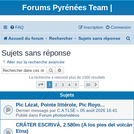
Forums Pyrénées Team |
FAQ
Inscription
Connexion
R
Accueil du forum
Rechercher
Sujets sans réponse
e
Sujets sans réponse
c
Aller sur la recherche avancée
h
Rechercher
Recherche avancée
e
La recherche a retourné plus de 1000 résultats
Page
1
sur
20
r
1
2
3
4
5
20
Suivant
…
c
Sujets
h
Pic Lézat, Pointe littérole, Pic Royo...
Dernier message par
C.A TLSE
«
05 août 2026 16:41
e
Publié dans
Forum photos/vidéos
r
CRÁTER ESCRIVÁ, 2.580m (A los pies del volcán
Etna)