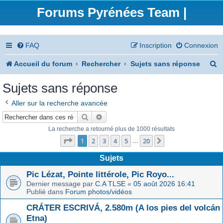
Forums Pyrénées Team |
FAQ
Inscription
Connexion
R
Accueil du forum
Rechercher
Sujets sans réponse
e
Sujets sans réponse
c
Aller sur la recherche avancée
h
Rechercher
Recherche avancée
e
La recherche a retourné plus de 1000 résultats
Page
1
sur
20
r
1
2
3
4
5
20
Suivant
…
c
Sujets
h
Pic Lézat, Pointe littérole, Pic Royo...
Dernier message par
C.A TLSE
«
05 août 2026 16:41
e
Publié dans
Forum photos/vidéos
r
CRÁTER ESCRIVÁ, 2.580m (A los pies del volcán
Etna)