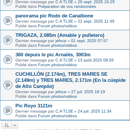
Dernier message par
C.A TLSE
«
25 sept. 2025 16:29
Publié dans
Préparation de vos randonnées
panorama pic Rodo de Canalbone
Dernier message par
C.A TLSE
«
22 sept. 2025 11:49
Publié dans
Forum photos/vidéos
TRIGAZA, 2.085m (Amable y puñetero)
Dernier message par
jefoce
«
01 sept. 2025 07:57
Publié dans
Forum photos/vidéos
360 depuis le pic Arnalès, 3003m
Dernier message par
C.A TLSE
«
13 août 2025 08:55
Publié dans
Forum photos/vidéos
CUCHILLÓN (2.174m), TRES MARES SE
(2.149m) y TRES MARES, 2.171m (En la cúspide
de Alto Campóo)
Dernier message par
jefoce
«
27 juil. 2025 18:19
Publié dans
Forum photos/vidéos
Pic Royo 3121m
Dernier message par
C.A TLSE
«
24 juil. 2025 11:34
Publié dans
Forum photos/vidéos