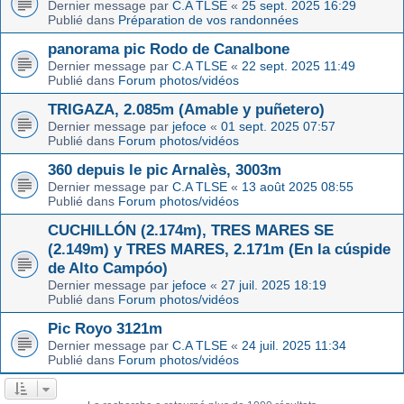
Dernier message par
C.A TLSE
«
25 sept. 2025 16:29
Publié dans
Préparation de vos randonnées
panorama pic Rodo de Canalbone
Dernier message par
C.A TLSE
«
22 sept. 2025 11:49
Publié dans
Forum photos/vidéos
TRIGAZA, 2.085m (Amable y puñetero)
Dernier message par
jefoce
«
01 sept. 2025 07:57
Publié dans
Forum photos/vidéos
360 depuis le pic Arnalès, 3003m
Dernier message par
C.A TLSE
«
13 août 2025 08:55
Publié dans
Forum photos/vidéos
CUCHILLÓN (2.174m), TRES MARES SE
(2.149m) y TRES MARES, 2.171m (En la cúspide
de Alto Campóo)
Dernier message par
jefoce
«
27 juil. 2025 18:19
Publié dans
Forum photos/vidéos
Pic Royo 3121m
Dernier message par
C.A TLSE
«
24 juil. 2025 11:34
Publié dans
Forum photos/vidéos