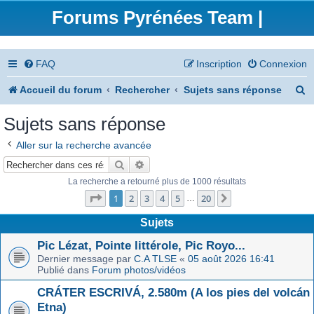
Forums Pyrénées Team |
FAQ
Inscription
Connexion
R
Accueil du forum
Rechercher
Sujets sans réponse
e
Sujets sans réponse
c
Aller sur la recherche avancée
h
Rechercher
Recherche avancée
e
La recherche a retourné plus de 1000 résultats
Page
1
sur
20
r
1
2
3
4
5
20
Suivant
…
c
Sujets
h
Pic Lézat, Pointe littérole, Pic Royo...
Dernier message par
C.A TLSE
«
05 août 2026 16:41
e
Publié dans
Forum photos/vidéos
r
CRÁTER ESCRIVÁ, 2.580m (A los pies del volcán
Etna)