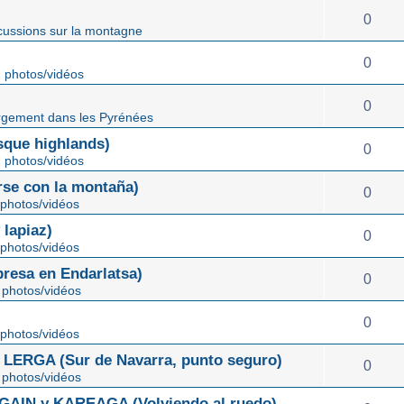
0
cussions sur la montagne
0
 photos/vidéos
0
gement dans les Pyrénées
ue highlands)
0
 photos/vidéos
rse con la montaña)
0
photos/vidéos
lapiaz)
0
photos/vidéos
sa en Endarlatsa)
0
photos/vidéos
0
photos/vidéos
ERGA (Sur de Navarra, punto seguro)
0
photos/vidéos
IN y KAREAGA (Volviendo al ruedo)