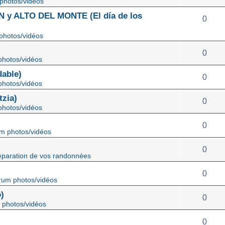
photos/vidéos
 ALTO DEL MONTE (El día de los
0
photos/vidéos
0
hotos/vidéos
able)
0
hotos/vidéos
zia)
0
hotos/vidéos
0
m photos/vidéos
0
éparation de vos randonnées
0
rum photos/vidéos
)
0
 photos/vidéos
0