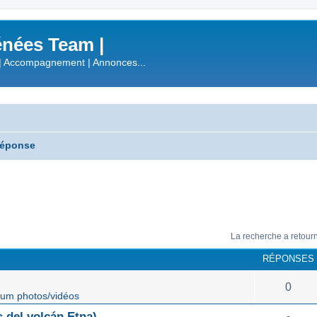
nées Team |
| Accompagnement | Annonces...
réponse
La recherche a retour
RÉPONSES
0
um photos/vidéos
 del volcán Etna)