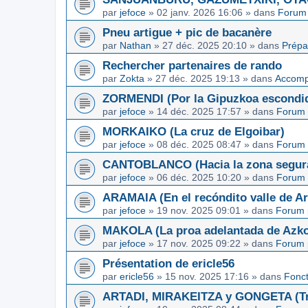
par
jefoce
»
02 janv. 2026 16:06
» dans
Forum 
Pneu artigue + pic de bacanère
par
Nathan
»
27 déc. 2025 20:10
» dans
Prépa
Rechercher partenaires de rando
par
Zokta
»
27 déc. 2025 19:13
» dans
Accom
ZORMENDI (Por la Gipuzkoa escondi
par
jefoce
»
14 déc. 2025 17:57
» dans
Forum 
MORKAIKO (La cruz de Elgoibar)
par
jefoce
»
08 déc. 2025 08:47
» dans
Forum 
CANTOBLANCO (Hacia la zona segur
par
jefoce
»
06 déc. 2025 10:20
» dans
Forum 
ARAMAIA (En el recóndito valle de Ar
par
jefoce
»
19 nov. 2025 09:01
» dans
Forum 
MAKOLA (La proa adelantada de Azkoi
par
jefoce
»
17 nov. 2025 09:22
» dans
Forum 
Présentation de ericle56
par
ericle56
»
15 nov. 2025 17:16
» dans
Fonc
ARTADI, MIRAKEITZA y GONGETA (Tre