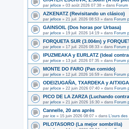
par
jefoce
»
03 août 2026 07:38
» dans
Forum 
AZKENATZ (Revisitando un clásico)
par
jefoce
»
21 juil. 2026 08:53
» dans
Forum p
GAINSOIL (Dos horas por Urbasa)
par
jefoce
»
19 juil. 2026 14:19
» dans
Forum p
FORQUETA SUR (3.004m) y FORQUETA 
par
jefoce
»
17 juil. 2026 08:33
» dans
Forum p
IPUZMEAKA y EURLATZ (Ideal contra 
par
jefoce
»
13 juil. 2026 07:35
» dans
Forum p
MONTE DO FARO (Pan comido)
par
jefoce
»
12 juil. 2026 16:59
» dans
Forum p
ODEIZUGAÑA, TXARDEKA y AITXIGARR
par
jefoce
»
22 juin 2026 07:40
» dans
Forum p
PICO DE LA ZARZA (Luchando contra l
par
jefoce
»
21 juin 2026 16:30
» dans
Forum p
Cannelle, 20 ans après
par
ice
»
15 juin 2026 08:07
» dans
L'ours des
PILOTASORO (La mejor sombrilla)