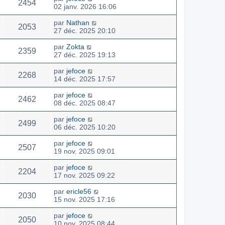
2454
02 janv. 2026 16:06
par
Nathan
2053
27 déc. 2025 20:10
par
Zokta
2359
27 déc. 2025 19:13
par
jefoce
2268
14 déc. 2025 17:57
par
jefoce
2462
08 déc. 2025 08:47
par
jefoce
2499
06 déc. 2025 10:20
par
jefoce
2507
19 nov. 2025 09:01
par
jefoce
2204
17 nov. 2025 09:22
par
ericle56
2030
15 nov. 2025 17:16
par
jefoce
2050
10 nov. 2025 08:44