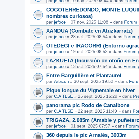
par
jefoce
»
10 nov. 2025 08:44
» dans
Forum 
COGOTERREDONDO, MONTE LUQUIN y
nombres curiosos)
par
jefoce
»
07 nov. 2025 11:08
» dans
Forum 
XANDUA (Combate en Atuzkarratz)
par
jefoce
»
28 oct. 2025 08:54
» dans
Forum p
OTEDEGI e IRAGORRI (Entorno agrad
par
jefoce
»
19 oct. 2025 08:53
» dans
Forum p
LAZKUETA (Incursión de otoño en Ent
par
jefoce
»
13 oct. 2025 07:54
» dans
Forum p
Entre Barguillère et Plantaurel
par
Arbizon
»
30 sept. 2025 19:52
» dans
Foru
Pique longue du Vignemale en hiver
par
C.A TLSE
»
25 sept. 2025 16:29
» dans
Pr
panorama pic Rodo de Canalbone
par
C.A TLSE
»
22 sept. 2025 11:49
» dans
Fo
TRIGAZA, 2.085m (Amable y puñetero
par
jefoce
»
01 sept. 2025 07:57
» dans
Forum
360 depuis le pic Arnalès, 3003m