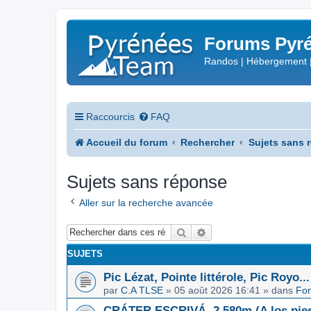
Forums Pyré
Randos | Hébergement 
Raccourcis
FAQ
Accueil du forum
Rechercher
Sujets sans 
Sujets sans réponse
Aller sur la recherche avancée
Rechercher
Recherche avancée
SUJETS
Pic Lézat, Pointe littérole, Pic Royo...
par
C.A TLSE
»
05 août 2026 16:41
» dans
For
CRÁTER ESCRIVÁ, 2.580m (A los pies