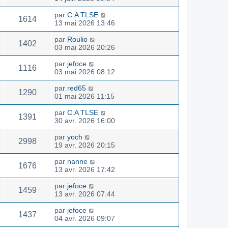
par
C.A TLSE
1614
13 mai 2026 13:46
par
Roulio
1402
03 mai 2026 20:26
par
jefoce
1116
03 mai 2026 08:12
par
red65
1290
01 mai 2026 11:15
par
C.A TLSE
1391
30 avr. 2026 16:00
par
yoch
2998
19 avr. 2026 20:15
par
nanne
1676
13 avr. 2026 17:42
par
jefoce
1459
13 avr. 2026 07:44
par
jefoce
1437
04 avr. 2026 09:07