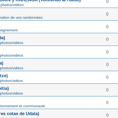
0
photos/vidéos
0
ration de vos randonnées
0
pagnement
da)
0
photos/vidéos
0
photos/vidéos
a)
0
photos/vidéos
tze)
0
photos/vidéos
tia)
0
photos/vidéos
0
tionnement et communauté
s cotas de Udala)
0