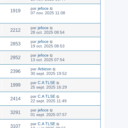
par
jefoce
1919
07 nov. 2025 11:08
par
jefoce
2212
28 oct. 2025 08:54
par
jefoce
2853
19 oct. 2025 08:53
par
jefoce
2952
13 oct. 2025 07:54
par
Arbizon
2396
30 sept. 2025 19:52
par
C.A TLSE
1999
25 sept. 2025 16:29
par
C.A TLSE
2414
22 sept. 2025 11:49
par
jefoce
3291
01 sept. 2025 07:57
par
C.A TLSE
3107