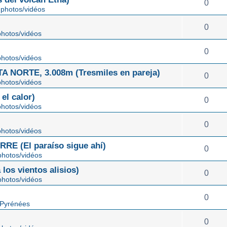
0
photos/vidéos
0
hotos/vidéos
0
hotos/vidéos
NORTE, 3.008m (Tresmiles en pareja)
0
hotos/vidéos
el calor)
0
hotos/vidéos
0
hotos/vidéos
E (El paraíso sigue ahí)
0
hotos/vidéos
os vientos alisios)
0
hotos/vidéos
0
 Pyrénées
0