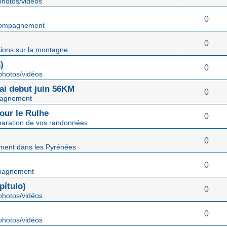
hotos/vidéos
0
ompagnement
0
ions sur la montagne
)
0
hotos/vidéos
mai debut juin 56KM
0
agnement
our le Rulhe
0
paration de vos randonnées
0
ent dans les Pyrénées
0
pagnement
ítulo)
0
hotos/vidéos
0
hotos/vidéos