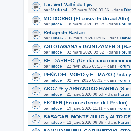
Lac Vert Vallé du Lys
par
Markami
»
27 mars 2026 09:36
» dans
Dis
MOTXORRO (El oasis de Urraul Alto)
par
jefoce
»
18 mars 2026 08:38
» dans
Forum
Refuge de Bastan
par
LyneG
»
06 mars 2026 02:06
» dans
Héber
ASTOTAGAÑA y GAINTZAMENDI (Basq
par
jefoce
»
02 mars 2026 08:52
» dans
Forum
BELDARREGI (Un día para reconcilia
par
jefoce
»
22 févr. 2026 09:15
» dans
Forum 
PEÑA DEL MORO y EL MAZO (Pista y 
par
jefoce
»
02 févr. 2026 08:32
» dans
Forum 
AKOZPE y ARRANOKO HARRIA (Sorpre
par
jefoce
»
21 janv. 2026 08:59
» dans
Forum 
EKOIEN (En un extremo del Perdón)
par
jefoce
»
19 janv. 2026 11:11
» dans
Forum 
BASAGAR, MONTE JULIO y ALTO DE L
par
jefoce
»
12 janv. 2026 08:36
» dans
Forum 
SANJUANBURU, GAZUMETXIKI, OTAGA