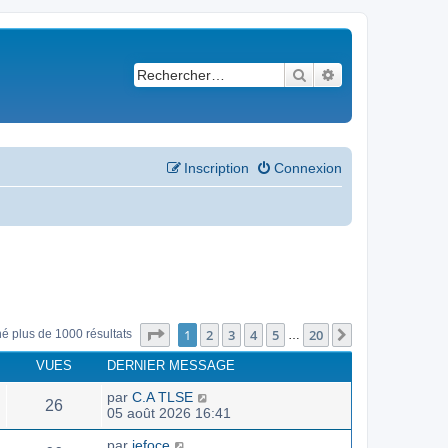
Rechercher
Recherche avancé
Inscription
Connexion
Page
1
sur
20
1
2
3
4
5
20
Suivant
né plus de 1000 résultats
…
VUES
DERNIER MESSAGE
par
C.A TLSE
26
05 août 2026 16:41
par
jefoce