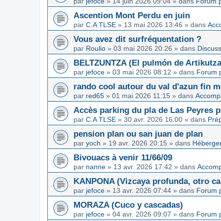
par
jefoce
»
14 juin 2026 09:04
» dans
Forum p
Ascention Mont Perdu en juin
par
C.A TLSE
»
13 mai 2026 13:46
» dans
Acc
Vous avez dit surfréquentation ?
par
Roulio
»
03 mai 2026 20:26
» dans
Discuss
BELTZUNTZA (El pulmón de Artikutza
par
jefoce
»
03 mai 2026 08:12
» dans
Forum p
rando cool autour du val d'azun fin 
par
red65
»
01 mai 2026 11:15
» dans
Accomp
Accès parking du pla de Las Peyres p
par
C.A TLSE
»
30 avr. 2026 16:00
» dans
Pré
pension plan ou san juan de plan
par
yoch
»
19 avr. 2026 20:15
» dans
Hébergem
Bivouacs à venir 11/66/09
par
nanne
»
13 avr. 2026 17:42
» dans
Accom
KANPONA (Vizcaya profunda, otro cap
par
jefoce
»
13 avr. 2026 07:44
» dans
Forum p
MORAZA (Cuco y cascadas)
par
jefoce
»
04 avr. 2026 09:07
» dans
Forum p