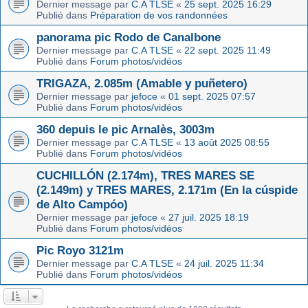
Dernier message par
C.A TLSE
«
25 sept. 2025 16:29
Publié dans
Préparation de vos randonnées
panorama pic Rodo de Canalbone
Dernier message par
C.A TLSE
«
22 sept. 2025 11:49
Publié dans
Forum photos/vidéos
TRIGAZA, 2.085m (Amable y puñetero)
Dernier message par
jefoce
«
01 sept. 2025 07:57
Publié dans
Forum photos/vidéos
360 depuis le pic Arnalès, 3003m
Dernier message par
C.A TLSE
«
13 août 2025 08:55
Publié dans
Forum photos/vidéos
CUCHILLÓN (2.174m), TRES MARES SE
(2.149m) y TRES MARES, 2.171m (En la cúspide
de Alto Campóo)
Dernier message par
jefoce
«
27 juil. 2025 18:19
Publié dans
Forum photos/vidéos
Pic Royo 3121m
Dernier message par
C.A TLSE
«
24 juil. 2025 11:34
Publié dans
Forum photos/vidéos