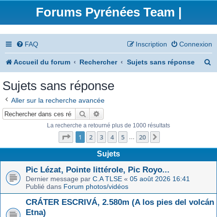
Forums Pyrénées Team |
FAQ
Inscription
Connexion
R
Accueil du forum
Rechercher
Sujets sans réponse
e
Sujets sans réponse
c
Aller sur la recherche avancée
h
Rechercher
Recherche avancée
e
La recherche a retourné plus de 1000 résultats
Page
1
sur
20
r
1
2
3
4
5
20
Suivant
…
c
Sujets
h
Pic Lézat, Pointe littérole, Pic Royo...
Dernier message par
C.A TLSE
«
05 août 2026 16:41
e
Publié dans
Forum photos/vidéos
r
CRÁTER ESCRIVÁ, 2.580m (A los pies del volcán
Etna)