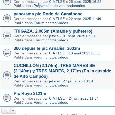
Dernier message par
C.A TLSE
«
25 sept. 2025 16:29
Publié dans
Préparation de vos randonnées
panorama pic Rodo de Canalbone
Dernier message par
C.A TLSE
«
22 sept. 2025 11:49
Publié dans
Forum photos/vidéos
TRIGAZA, 2.085m (Amable y puñetero)
Dernier message par
jefoce
«
01 sept. 2025 07:57
Publié dans
Forum photos/vidéos
360 depuis le pic Arnalès, 3003m
Dernier message par
C.A TLSE
«
13 août 2025 08:55
Publié dans
Forum photos/vidéos
CUCHILLÓN (2.174m), TRES MARES SE
(2.149m) y TRES MARES, 2.171m (En la cúspide
de Alto Campóo)
Dernier message par
jefoce
«
27 juil. 2025 18:19
Publié dans
Forum photos/vidéos
Pic Royo 3121m
Dernier message par
C.A TLSE
«
24 juil. 2025 11:34
Publié dans
Forum photos/vidéos