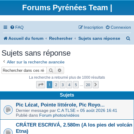
Forums Pyrénées Team |
FAQ
Inscription
Connexion
R
Accueil du forum
Rechercher
Sujets sans réponse
e
Sujets sans réponse
c
Aller sur la recherche avancée
h
Rechercher
Recherche avancée
e
La recherche a retourné plus de 1000 résultats
Page
1
sur
20
r
1
2
3
4
5
20
Suivant
…
c
Sujets
h
Pic Lézat, Pointe littérole, Pic Royo...
Dernier message par
C.A TLSE
«
05 août 2026 16:41
e
Publié dans
Forum photos/vidéos
r
CRÁTER ESCRIVÁ, 2.580m (A los pies del volcán
Etna)