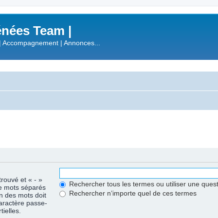
nées Team |
| Accompagnement | Annonces...
trouvé et « - »
Rechercher tous les termes ou utiliser une que
de mots séparés
Rechercher n’importe quel de ces termes
un des mots doit
caractère passe-
ielles.