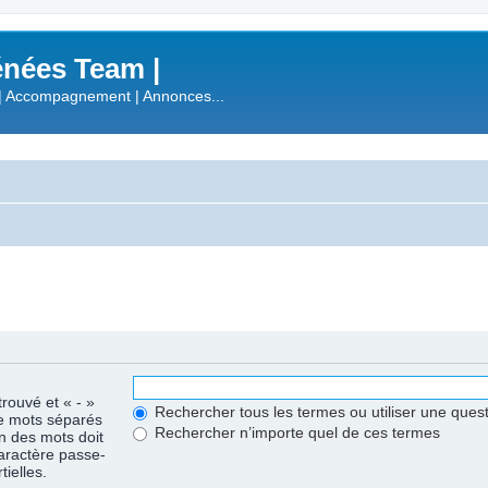
nées Team |
| Accompagnement | Annonces...
trouvé et « - »
Rechercher tous les termes ou utiliser une que
de mots séparés
Rechercher n’importe quel de ces termes
un des mots doit
caractère passe-
ielles.