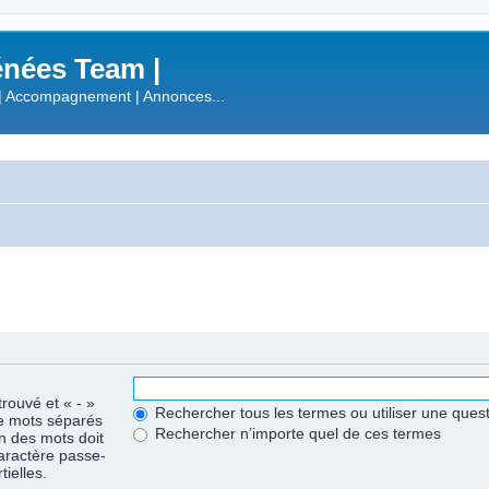
nées Team |
| Accompagnement | Annonces...
trouvé et « - »
Rechercher tous les termes ou utiliser une que
de mots séparés
Rechercher n’importe quel de ces termes
un des mots doit
caractère passe-
ielles.