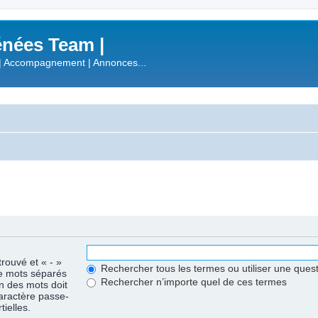
nées Team |
| Accompagnement | Annonces...
trouvé et « - »
Rechercher tous les termes ou utiliser une que
de mots séparés
Rechercher n’importe quel de ces termes
un des mots doit
caractère passe-
ielles.