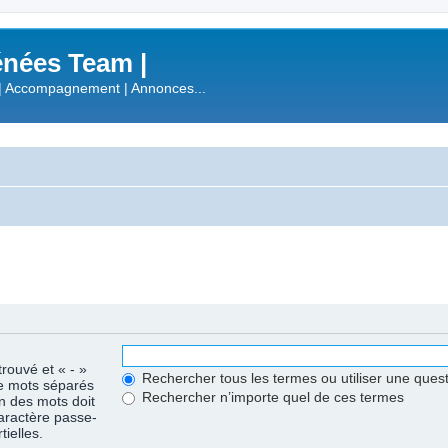
nées Team |
| Accompagnement | Annonces...
trouvé et « - »
Rechercher tous les termes ou utiliser une que
de mots séparés
Rechercher n’importe quel de ces termes
un des mots doit
caractère passe-
ielles.