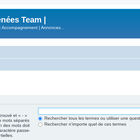
nées Team |
| Accompagnement | Annonces...
trouvé et « - »
Rechercher tous les termes ou utiliser une que
de mots séparés
Rechercher n’importe quel de ces termes
un des mots doit
caractère passe-
ielles.