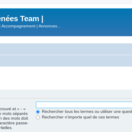
nées Team |
| Accompagnement | Annonces...
trouvé et « - »
Rechercher tous les termes ou utiliser une que
de mots séparés
Rechercher n’importe quel de ces termes
un des mots doit
caractère passe-
ielles.