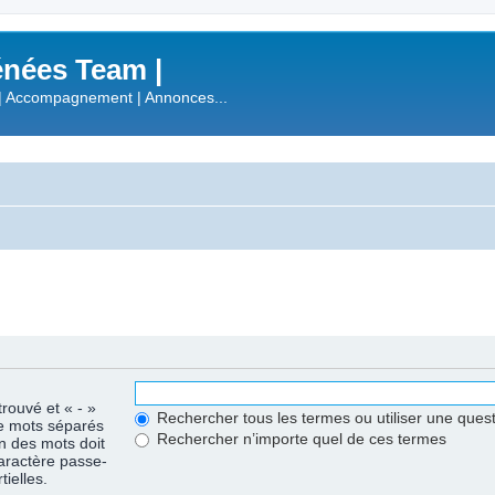
nées Team |
| Accompagnement | Annonces...
trouvé et « - »
Rechercher tous les termes ou utiliser une que
de mots séparés
Rechercher n’importe quel de ces termes
un des mots doit
caractère passe-
ielles.