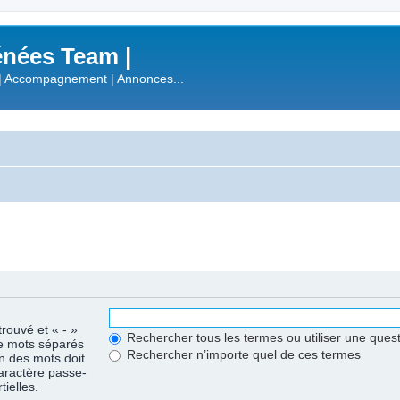
nées Team |
| Accompagnement | Annonces...
trouvé et « - »
Rechercher tous les termes ou utiliser une que
de mots séparés
Rechercher n’importe quel de ces termes
un des mots doit
caractère passe-
ielles.