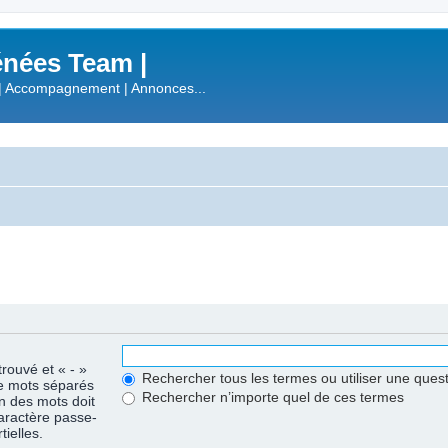
nées Team |
| Accompagnement | Annonces...
trouvé et « - »
Rechercher tous les termes ou utiliser une que
de mots séparés
Rechercher n’importe quel de ces termes
un des mots doit
caractère passe-
ielles.