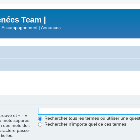
nées Team |
| Accompagnement | Annonces...
trouvé et « - »
Rechercher tous les termes ou utiliser une que
de mots séparés
Rechercher n’importe quel de ces termes
un des mots doit
caractère passe-
ielles.