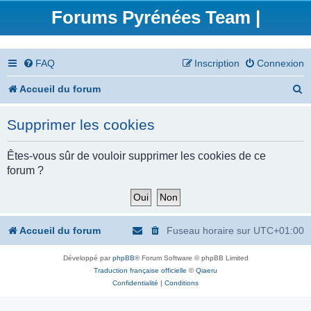
Forums Pyrénées Team |
FAQ
Inscription
Connexion
R
Accueil du forum
e
Supprimer les cookies
c
h
Êtes-vous sûr de vouloir supprimer les cookies de ce
forum ?
e
r
c
Accueil du forum
Fuseau horaire sur
UTC+01:00
h
Développé par
phpBB
® Forum Software © phpBB Limited
e
Traduction française officielle
©
Qiaeru
r
Confidentialité
|
Conditions