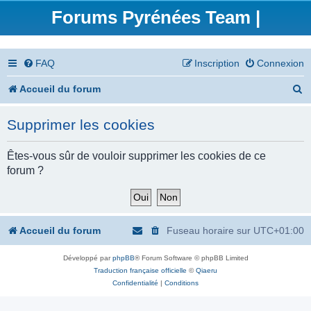
Forums Pyrénées Team |
FAQ
Inscription
Connexion
R
Accueil du forum
e
Supprimer les cookies
c
h
Êtes-vous sûr de vouloir supprimer les cookies de ce
forum ?
e
r
c
Accueil du forum
Fuseau horaire sur
UTC+01:00
h
Développé par
phpBB
® Forum Software © phpBB Limited
e
Traduction française officielle
©
Qiaeru
r
Confidentialité
|
Conditions