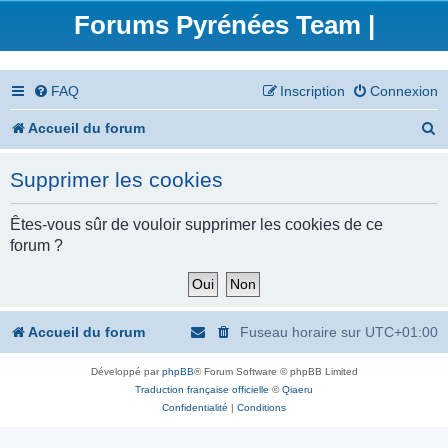
Forums Pyrénées Team |
FAQ
Inscription
Connexion
R
Accueil du forum
e
Supprimer les cookies
c
h
Êtes-vous sûr de vouloir supprimer les cookies de ce
forum ?
e
r
c
Accueil du forum
Fuseau horaire sur
UTC+01:00
h
Développé par
phpBB
® Forum Software © phpBB Limited
e
Traduction française officielle
©
Qiaeru
r
Confidentialité
|
Conditions