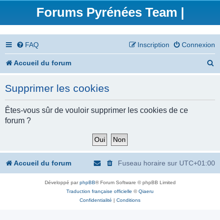
Forums Pyrénées Team |
FAQ
Inscription
Connexion
R
Accueil du forum
e
Supprimer les cookies
c
h
Êtes-vous sûr de vouloir supprimer les cookies de ce
forum ?
e
r
c
Accueil du forum
Fuseau horaire sur
UTC+01:00
h
Développé par
phpBB
® Forum Software © phpBB Limited
e
Traduction française officielle
©
Qiaeru
r
Confidentialité
|
Conditions