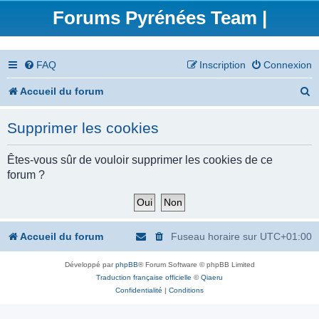
Forums Pyrénées Team |
FAQ
Inscription
Connexion
R
Accueil du forum
e
Supprimer les cookies
c
h
Êtes-vous sûr de vouloir supprimer les cookies de ce
forum ?
e
r
c
Accueil du forum
Fuseau horaire sur
UTC+01:00
h
Développé par
phpBB
® Forum Software © phpBB Limited
e
Traduction française officielle
©
Qiaeru
r
Confidentialité
|
Conditions