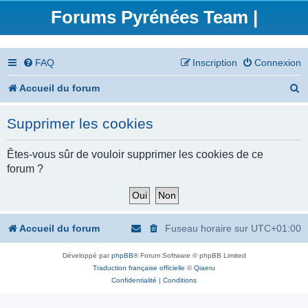
Forums Pyrénées Team |
FAQ
Inscription
Connexion
R
Accueil du forum
e
Supprimer les cookies
c
h
Êtes-vous sûr de vouloir supprimer les cookies de ce
forum ?
e
r
c
Accueil du forum
Fuseau horaire sur
UTC+01:00
h
Développé par
phpBB
® Forum Software © phpBB Limited
e
Traduction française officielle
©
Qiaeru
r
Confidentialité
|
Conditions