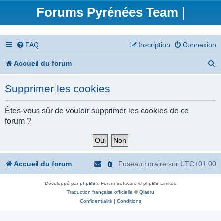
Forums Pyrénées Team |
FAQ
Inscription
Connexion
R
Accueil du forum
e
Supprimer les cookies
c
h
Êtes-vous sûr de vouloir supprimer les cookies de ce
forum ?
e
r
c
Accueil du forum
Fuseau horaire sur
UTC+01:00
h
Développé par
phpBB
® Forum Software © phpBB Limited
e
Traduction française officielle
©
Qiaeru
r
Confidentialité
|
Conditions