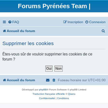
Forums Pyrénées Team |
FAQ
Inscription
Connexion
R
Accueil du forum
e
Supprimer les cookies
c
h
Êtes-vous sûr de vouloir supprimer les cookies de ce
forum ?
e
r
c
Accueil du forum
Fuseau horaire sur
UTC+01:00
h
Développé par
phpBB
® Forum Software © phpBB Limited
e
Traduction française officielle
©
Qiaeru
r
Confidentialité
|
Conditions