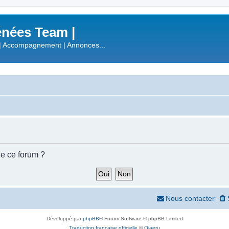
nées Team |
| Accompagnement | Annonces...
de ce forum ?
Nous contacter
Développé par
phpBB
® Forum Software © phpBB Limited
Traduction française officielle
©
Qiaeru