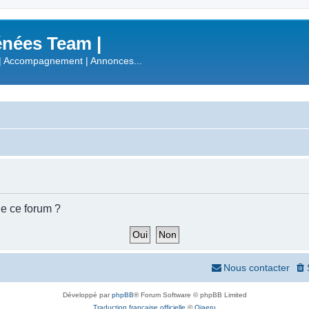
nées Team |
| Accompagnement | Annonces...
de ce forum ?
Nous contacter
Développé par
phpBB
® Forum Software © phpBB Limited
Traduction française officielle
©
Qiaeru