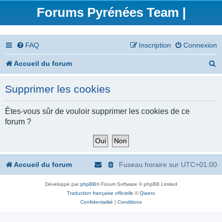
Forums Pyrénées Team |
FAQ
Inscription
Connexion
R
Accueil du forum
e
Supprimer les cookies
c
h
Êtes-vous sûr de vouloir supprimer les cookies de ce
forum ?
e
r
c
Accueil du forum
Fuseau horaire sur
UTC+01:00
h
Développé par
phpBB
® Forum Software © phpBB Limited
e
Traduction française officielle
©
Qiaeru
r
Confidentialité
|
Conditions