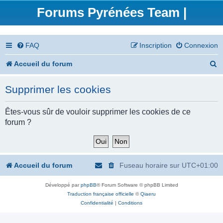
Forums Pyrénées Team |
FAQ
Inscription
Connexion
R
Accueil du forum
e
Supprimer les cookies
c
h
Êtes-vous sûr de vouloir supprimer les cookies de ce
forum ?
e
r
c
Accueil du forum
Fuseau horaire sur
UTC+01:00
h
Développé par
phpBB
® Forum Software © phpBB Limited
e
Traduction française officielle
©
Qiaeru
r
Confidentialité
|
Conditions