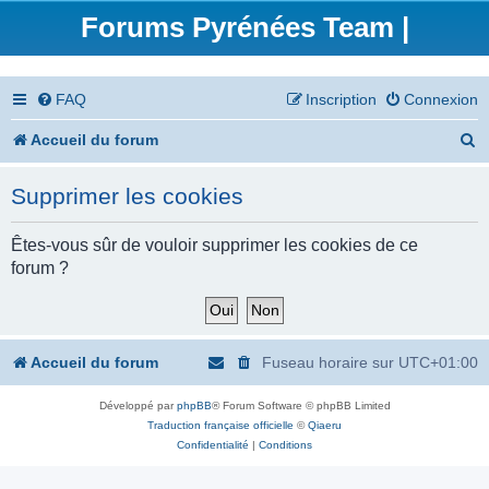
Forums Pyrénées Team |
FAQ
Inscription
Connexion
R
Accueil du forum
e
Supprimer les cookies
c
h
Êtes-vous sûr de vouloir supprimer les cookies de ce
forum ?
e
r
c
Accueil du forum
Fuseau horaire sur
UTC+01:00
h
Développé par
phpBB
® Forum Software © phpBB Limited
e
Traduction française officielle
©
Qiaeru
r
Confidentialité
|
Conditions