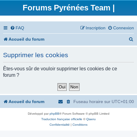
Forums Pyrénées Team |
FAQ
Inscription
Connexion
R
Accueil du forum
e
Supprimer les cookies
c
h
Êtes-vous sûr de vouloir supprimer les cookies de ce
forum ?
e
r
c
Accueil du forum
Fuseau horaire sur
UTC+01:00
h
Développé par
phpBB
® Forum Software © phpBB Limited
e
Traduction française officielle
©
Qiaeru
r
Confidentialité
|
Conditions