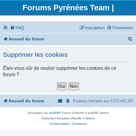
Forums Pyrénées Team |
FAQ
Inscription
Connexion
R
Accueil du forum
e
Supprimer les cookies
c
h
Êtes-vous sûr de vouloir supprimer les cookies de ce
forum ?
e
r
c
Accueil du forum
Fuseau horaire sur
UTC+01:00
h
Développé par
phpBB
® Forum Software © phpBB Limited
e
Traduction française officielle
©
Qiaeru
r
Confidentialité
|
Conditions