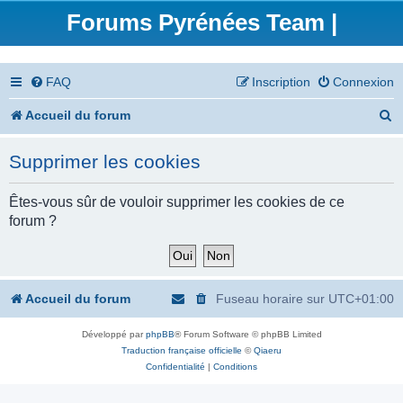
Forums Pyrénées Team |
FAQ
Inscription
Connexion
R
Accueil du forum
e
Supprimer les cookies
c
h
Êtes-vous sûr de vouloir supprimer les cookies de ce
forum ?
e
r
c
Accueil du forum
Fuseau horaire sur
UTC+01:00
h
Développé par
phpBB
® Forum Software © phpBB Limited
e
Traduction française officielle
©
Qiaeru
r
Confidentialité
|
Conditions