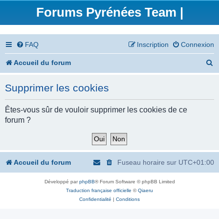
Forums Pyrénées Team |
FAQ
Inscription
Connexion
R
Accueil du forum
e
Supprimer les cookies
c
h
Êtes-vous sûr de vouloir supprimer les cookies de ce
forum ?
e
r
c
Accueil du forum
Fuseau horaire sur
UTC+01:00
h
Développé par
phpBB
® Forum Software © phpBB Limited
e
Traduction française officielle
©
Qiaeru
r
Confidentialité
|
Conditions