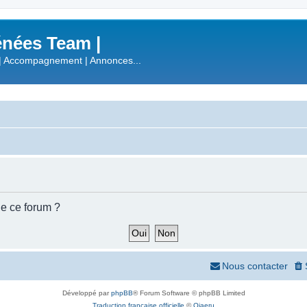
nées Team |
| Accompagnement | Annonces...
de ce forum ?
Nous contacter
Développé par
phpBB
® Forum Software © phpBB Limited
Traduction française officielle
©
Qiaeru