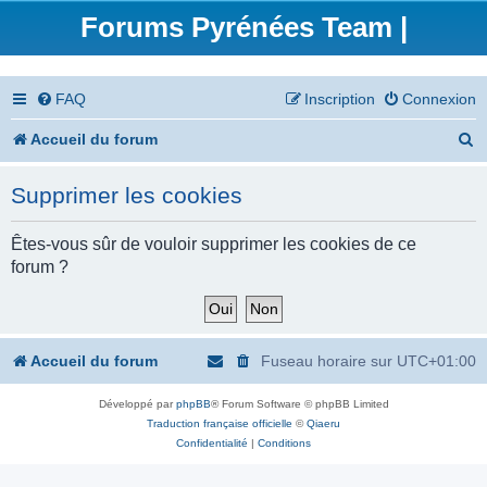
Forums Pyrénées Team |
FAQ
Inscription
Connexion
R
Accueil du forum
e
Supprimer les cookies
c
h
Êtes-vous sûr de vouloir supprimer les cookies de ce
forum ?
e
r
c
Accueil du forum
Fuseau horaire sur
UTC+01:00
h
Développé par
phpBB
® Forum Software © phpBB Limited
e
Traduction française officielle
©
Qiaeru
r
Confidentialité
|
Conditions