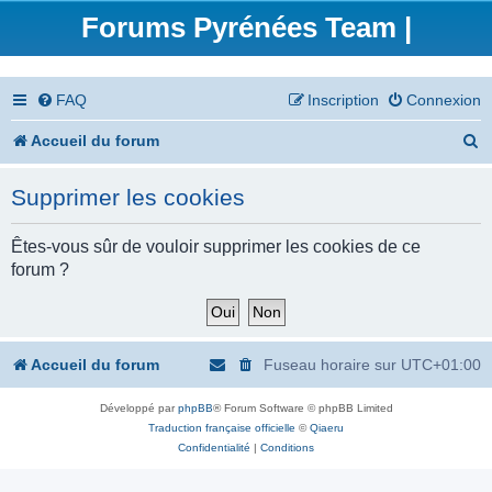
Forums Pyrénées Team |
FAQ
Inscription
Connexion
R
Accueil du forum
e
Supprimer les cookies
c
h
Êtes-vous sûr de vouloir supprimer les cookies de ce
forum ?
e
r
c
Accueil du forum
Fuseau horaire sur
UTC+01:00
h
Développé par
phpBB
® Forum Software © phpBB Limited
e
Traduction française officielle
©
Qiaeru
r
Confidentialité
|
Conditions